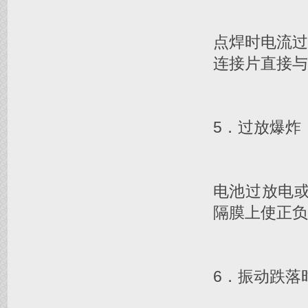
点焊时电流
连接片直接与
5．过放爆炸
电池过放电
隔膜上使正负
6．振动跌落